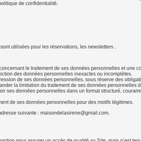
litique de confidentialité.
nt utilisées pour les réservations, les newsletters .
ns concernant le traitement de ses données personnelles et une 
rrection des données personnelles inexactes ou incomplètes.
ression de ses données personnelles, sous réserve des obligatio
mander la limitation du traitement de ses données personnelles d
oir ses données personnelles dans un format structuré, courammen
ement de ses données personnelles pour des motifs légitimes.
à l’adresse suivante : maisondelasirene@gmail.com.
ition pour assurer un accès de qualité au Site, mais n’est tenu 