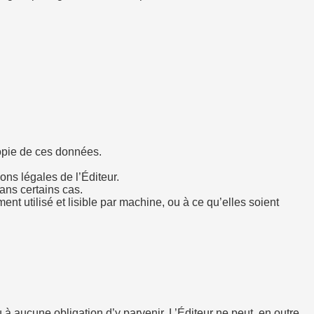
copie de ces données.
ns légales de l’Éditeur.
ans certains cas.
t utilisé et lisible par machine, ou à ce qu’elles soient
à aucune obligation d’y parvenir. L’Éditeur ne peut, en outre,