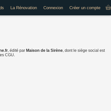
ds
La Rénovation
Connexion
Créer un compte
e.fr
, édité par
Maison de la Sirène
, dont le siège social est
ntes CGU.