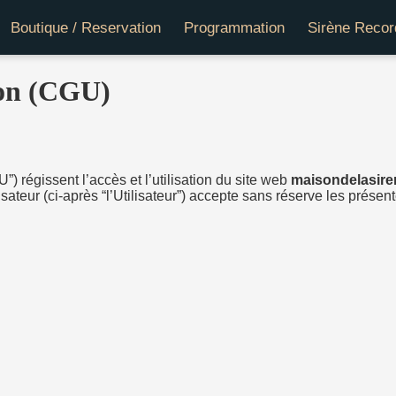
Boutique / Reservation
Programmation
Sirène Recor
ion (CGU)
) régissent l’accès et l’utilisation du site web
maisondelasiren
lisateur (ci-après “l’Utilisateur”) accepte sans réserve les prése